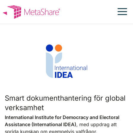
Hoppa
till
innehåll
International
IDEA
Smart dokumenthantering för global
verksamhet
International Institute for Democracy and Electoral
Assistance (International IDEA)
, med uppdrag att
sprida kunskap om exempelvis valfrågor,