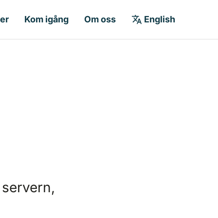
ser
Kom igång
Om oss
English
 servern,