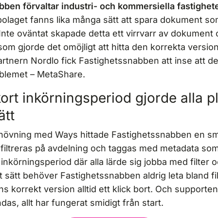
ben förvaltar industri- och kommersiella fastighet
bolaget fanns lika många sätt att spara dokument so
Inte oväntat skapade detta ett virrvarr av dokumen
som gjorde det omöjligt att hitta den korrekta version
partnern Nordlo fick Fastighetssnabben att inse att d
oblemet – MetaShare.
kort inkörningsperiod gjorde alla pl
tt
gnövning med Ways hittade Fastighetssnabben en smi
iltreras på avdelning och taggas med metadata som 
n inkörningsperiod där alla lärde sig jobba med filter
gt sätt behöver Fastighetssnabben aldrig leta bland f
s korrekt version alltid ett klick bort. Och supporte
as, allt har fungerat smidigt från start.