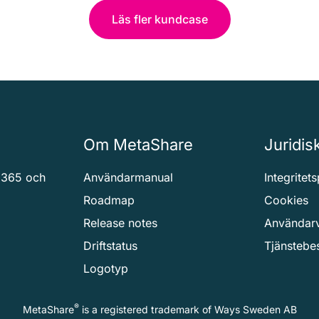
Läs fler kundcase
Om MetaShare
Juridis
 365 och
Användarmanual
Integritet
Roadmap
Cookies
Release notes
Användarv
Driftstatus
Tjänstebe
Logotyp
®
MetaShare
is a registered trademark of
Ways Sweden AB