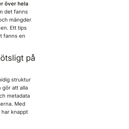
er över hela
m det fanns
t och mängder
en. Ett tips
et fanns en
ötsligt på
dig struktur
gör att alla
 och metadata
ilerna. Med
n har knappt