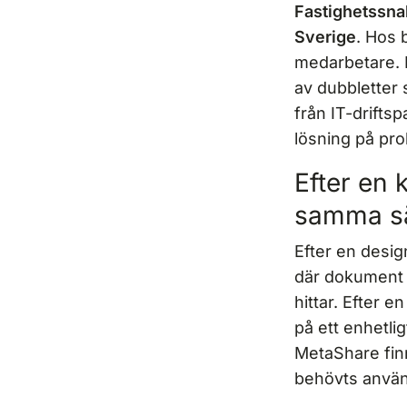
Fastighetssnab
Sverige
. Hos 
medarbetare. 
av dubbletter 
från IT-drifts
lösning på pr
Efter en 
samma sä
Efter en desi
där dokument f
hittar. Efter e
på ett enhetli
MetaShare finn
behövts använd