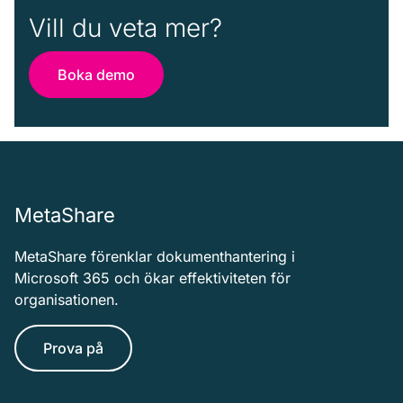
e
Vill du veta mer?
r
Boka demo
MetaShare
MetaShare förenklar dokumenthantering i
Microsoft 365 och ökar effektiviteten för
organisationen.
Prova på