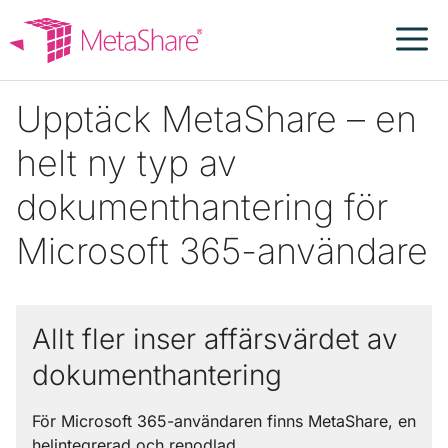
Hoppa
till
innehåll
Upptäck MetaShare – en
helt ny typ av
dokumenthantering för
Microsoft 365-användare
Allt fler inser affärsvärdet av
dokumenthantering
För Microsoft 365-användaren finns MetaShare, en
helintegrerad och renodlad